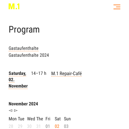
Program
Gastaufenthalte
Gastaufenthalte 2024
Saturday,
14–17 h
M.1 Repair-Café
02.
November
November 2024
◅
▻
Mon
Tue
Wed
The
Fri
Sat
Sun
28
29
30
31
01
02
03