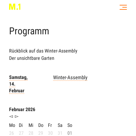
Programm
Rückblick auf das Winter-Assembly
Der unsichtbare Garten
Samstag,
Winter-Assembly
14.
Februar
Februar 2026
◅
▻
Mo
Di
Mi
Do
Fr
Sa
So
26
27
28
29
30
31
01