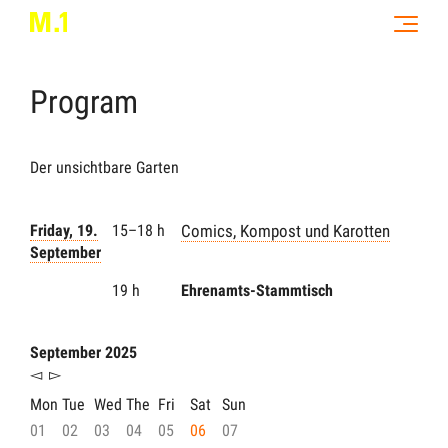
Program
Der unsichtbare Garten
Friday, 19.
15–18 h
Comics, Kompost und Karotten
September
19 h
Ehrenamts-Stammtisch
September 2025
◅
▻
Mon
Tue
Wed
The
Fri
Sat
Sun
01
02
03
04
05
06
07