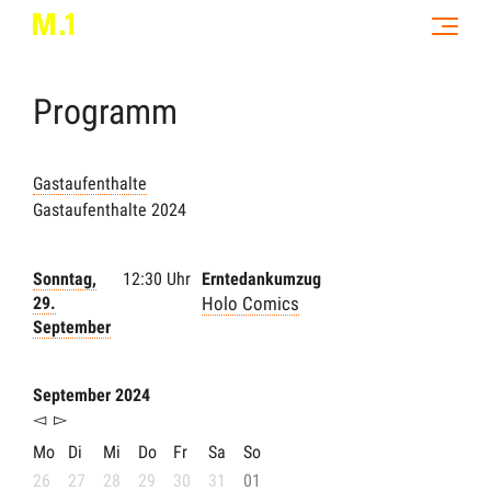
Programm
Gastaufenthalte
Gastaufenthalte 2024
Sonntag,
12:30 Uhr
Erntedankumzug
29.
Holo Comics
September
September 2024
◅
▻
Mo
Di
Mi
Do
Fr
Sa
So
26
27
28
29
30
31
01