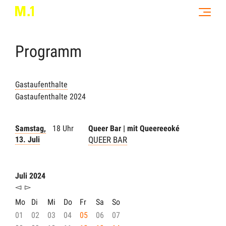
Programm
Gastaufenthalte
Gastaufenthalte 2024
Samstag,
18 Uhr
Queer Bar | mit Queereeoké
13. Juli
QUEER BAR
Juli 2024
◅
▻
Mo
Di
Mi
Do
Fr
Sa
So
01
02
03
04
05
06
07