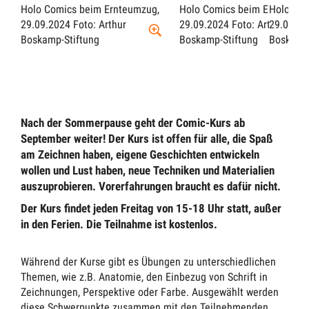
Holo Comics beim Ernteumzug,
Holo Comics beim Ernteumzu
Holo Com
29.09.2024
Foto: Arthur
29.09.2024
Foto: Arthur
29.09.20
Boskamp-Stiftung
Boskamp-Stiftung
Boskamp-
Nach der Sommerpause geht der Comic-Kurs ab
September weiter! Der Kurs ist offen für alle, die Spaß
am Zeichnen haben, eigene Geschichten entwickeln
wollen und Lust haben, neue Techniken und Materialien
auszuprobieren. Vorerfahrungen braucht es dafür nicht.
Der Kurs findet jeden Freitag von 15-18 Uhr statt, außer
in den Ferien. Die Teilnahme ist kostenlos.
Während der Kurse gibt es Übungen zu unterschiedlichen
Themen, wie z.B. Anatomie, den Einbezug von Schrift in
Zeichnungen, Perspektive oder Farbe. Ausgewählt werden
diese Schwerpunkte zusammen mit den Teilnehmenden.