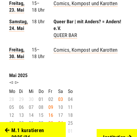
Freitag,
15–
Comics, Kompost und Karotten
23. Mai
18 Uhr
Samstag,
18 Uhr
Queer Bar | mit Anders? = Anders!
24. Mai
e.V.
QUEER BAR
Freitag,
15–
Comics, Kompost und Karotten
30. Mai
18 Uhr
Mai 2025
◅
▻
Mo
Di
Mi
Do
Fr
Sa
So
28
29
30
01
02
03
04
05
06
07
08
09
10
11
12
13
14
15
16
17
18
19
20
21
22
23
24
25
M.1 kuratieren
26
27
28
29
30
31
01