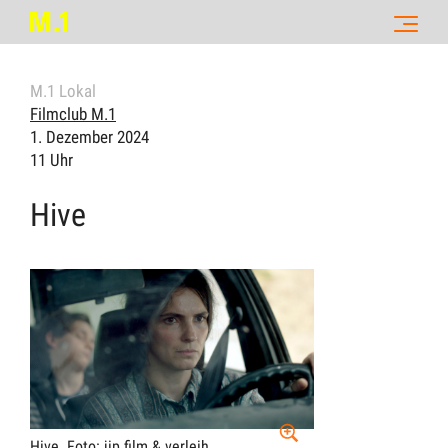
M.1 Lokal
Filmclub M.1
1. Dezember 2024
11 Uhr
Hive
Hive.
Foto: jip film & verleih