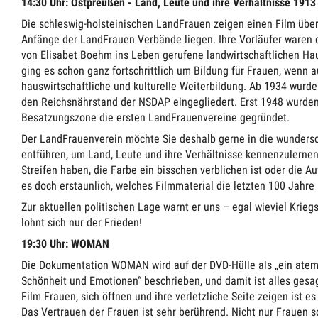
14:30 Uhr: Ostpreußen - Land, Leute und ihre Verhältnisse 1913
Die schleswig-holsteinischen LandFrauen zeigen einen Film über
Anfänge der LandFrauen Verbände liegen. Ihre Vorläufer waren 
von Elisabet Boehm ins Leben gerufene landwirtschaftlichen H
ging es schon ganz fortschrittlich um Bildung für Frauen, wenn 
hauswirtschaftliche und kulturelle Weiterbildung. Ab 1934 wurde
den Reichsnährstand der NSDAP eingegliedert. Erst 1948 wurden
Besatzungszone die ersten LandFrauenvereine gegründet.
Der LandFrauenverein möchte Sie deshalb gerne in die wunder
entführen, um Land, Leute und ihre Verhältnisse kennenzulernen
Streifen haben, die Farbe ein bisschen verblichen ist oder die 
es doch erstaunlich, welches Filmmaterial die letzten 100 Jahre 
Zur aktuellen politischen Lage warnt er uns – egal wieviel Kri
lohnt sich nur der Frieden!
19:30 Uhr: WOMAN
Die Dokumentation WOMAN wird auf der DVD-Hülle als „ein atem
Schönheit und Emotionen“ beschrieben, und damit ist alles ges
Film Frauen, sich öffnen und ihre verletzliche Seite zeigen ist
Das Vertrauen der Frauen ist sehr berührend. Nicht nur Frauen