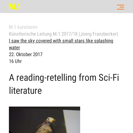
M.1 kuratieren
Künstlerische Leitung M.1 2017/18 (Joerg Franzbecker)
I saw the sky covered with small stars like splashing
water
22. Oktober 2017
16 Uhr
A reading-retelling from Sci-Fi
literature