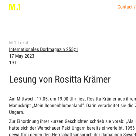
Contact /
M.1 Lokal
Internationales Dorfmagazin 255ϛ1
17 May 2023
19 h
Lesung von Rositta Krämer
Am Mittwoch, 17.05. um 19:00 Uhr
liest Rositta Krämer aus ihre
Manuskript „Mein Sonnenblumenland“. Darin verarbeitet sie die Ze
Ungarn.
Zur Einordnung ihrer kurzen Geschichten schrieb sie vorab: „Als
hatte sich der Warschauer Pakt Ungarn bereits einverleibt. 1956
gewaltfrei gegen den Herrschaftsanspruch der damaligen Sowjet