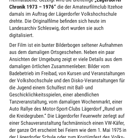
Chronik 1973 – 1976“
die der Amateurfilmclub Itzehoe
damals im Auftrag der Lägerdorfer Volkshochschule
drehte. Die Originalfilme befinden sich heute im
Landesarchiv Schleswig, dort wurden sie auch
digitalisiert.
Der Film ist ein bunter Bilderbogen seltener Aufnahmen
aus dem damaligen Ortsgeschehen. Neben ein paar
Ansichten der Umgebung zeigt er viele Details aus dem
damaligen örtlichen Zusammenleben: Bilder vom
Badebetrieb im Freibad, von Kursen und Veranstaltungen
der Volkshochschule und den Disko-Veranstaltungen für
die Jugend einem Schulfest mit Ball- und
Geschicklichkeitsspielen, einer abendlichen
Tanzveranstaltung, vom damaligen Wochenmarkt, einer
Auto Rallye des Motor-Sport-Clubs Lägerdorf „Rund um
die Kreidegruben.“ Die Lägerdorfer Feuerwehr zerlegt auf
einer Schauveranstaltung fachmännisch einen VW-Käfer,
der ganze Ort erscheint bei Feiern wie dem 1. Mai 1975 in
der Lägerdorfer Schule oder zum Kostümfest des Volks-